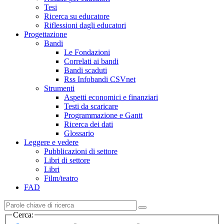
Tesi
Ricerca su educatore
Riflessioni dagli educatori
Progettazione
Bandi
Le Fondazioni
Correlati ai bandi
Bandi scaduti
Rss Infobandi CSVnet
Strumenti
Aspetti economici e finanziari
Testi da scaricare
Programmazione e Gantt
Ricerca dei dati
Glossario
Leggere e vedere
Pubblicazioni di settore
Libri di settore
Libri
Film/teatro
FAD
Cerca: