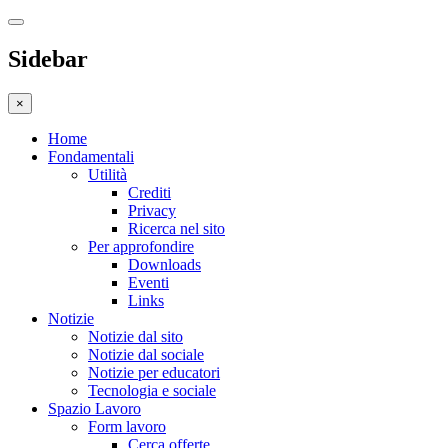
Sidebar
×
Home
Fondamentali
Utilità
Crediti
Privacy
Ricerca nel sito
Per approfondire
Downloads
Eventi
Links
Notizie
Notizie dal sito
Notizie dal sociale
Notizie per educatori
Tecnologia e sociale
Spazio Lavoro
Form lavoro
Cerca offerte