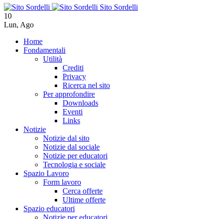
Sito Sordelli
10
Lun
,
Ago
Home
Fondamentali
Utilità
Crediti
Privacy
Ricerca nel sito
Per approfondire
Downloads
Eventi
Links
Notizie
Notizie dal sito
Notizie dal sociale
Notizie per educatori
Tecnologia e sociale
Spazio Lavoro
Form lavoro
Cerca offerte
Ultime offerte
Spazio educatori
Notizie per educatori