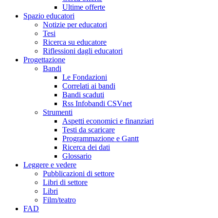
Ultime offerte
Spazio educatori
Notizie per educatori
Tesi
Ricerca su educatore
Riflessioni dagli educatori
Progettazione
Bandi
Le Fondazioni
Correlati ai bandi
Bandi scaduti
Rss Infobandi CSVnet
Strumenti
Aspetti economici e finanziari
Testi da scaricare
Programmazione e Gantt
Ricerca dei dati
Glossario
Leggere e vedere
Pubblicazioni di settore
Libri di settore
Libri
Film/teatro
FAD