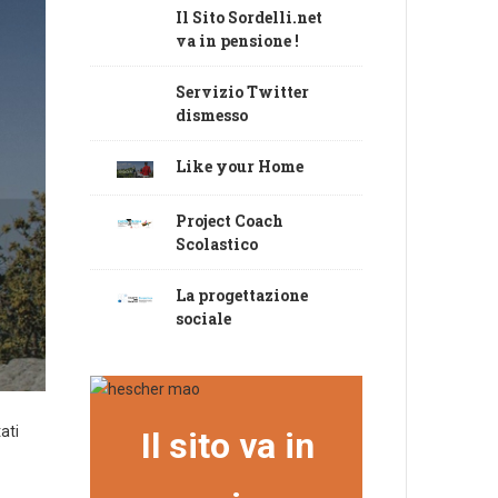
Il Sito Sordelli.net
va in pensione !
Servizio Twitter
dismesso
Like your Home
Project Coach
Scolastico
La progettazione
sociale
ati
Il sito va in