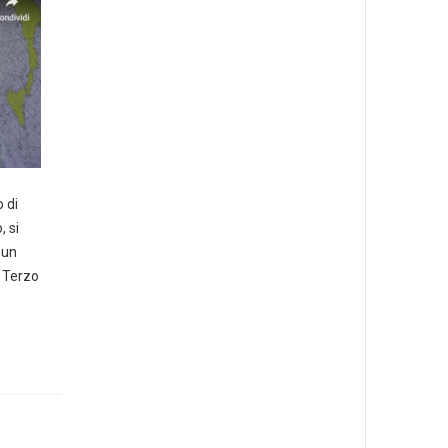
 di
, si
 un
l Terzo