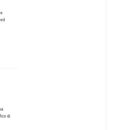
re
 ed
ma
ico di