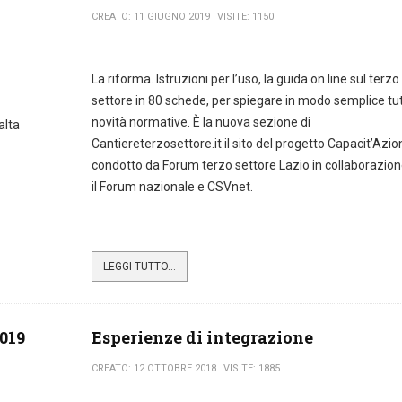
CREATO: 11 GIUGNO 2019
VISITE: 1150
La riforma. Istruzioni per l’uso, la guida on line sul terzo
settore in 80 schede, per spiegare in modo semplice tut
novità normative. È la nuova sezione di
alta
Cantiereterzosettore.it il sito del progetto Capacit’Azio
condotto da Forum terzo settore Lazio in collaborazio
il Forum nazionale e CSVnet.
LEGGI TUTTO...
2019
Esperienze di integrazione
CREATO: 12 OTTOBRE 2018
VISITE: 1885