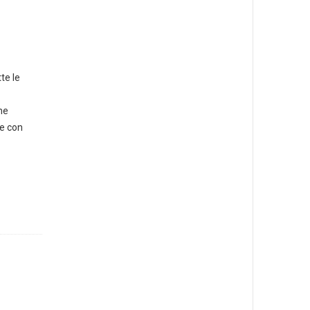
te le
ne
ne con