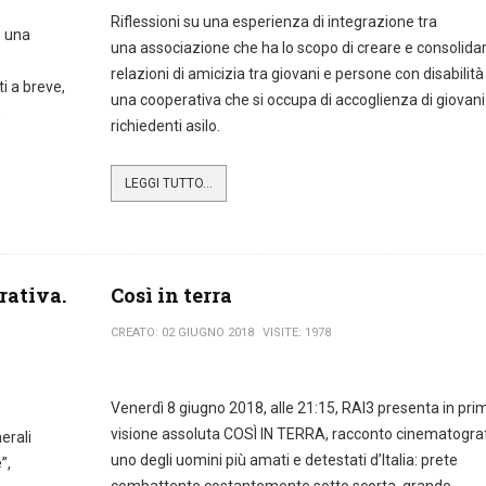
Riflessioni su una esperienza di integrazione tra
 una
una associazione che ha lo scopo di creare e consolida
relazioni di amicizia tra giovani e persone con disabilità
ti a breve,
una cooperativa che si occupa di accoglienza di giovani
.
richiedenti asilo.
LEGGI TUTTO...
rativa.
Così in terra
CREATO: 02 GIUGNO 2018
VISITE: 1978
Venerdì 8 giugno 2018, alle 21:15, RAI3 presenta in pri
visione assoluta COSÌ IN TERRA, racconto cinematograf
erali
uno degli uomini più amati e detestati d’Italia: prete
”,