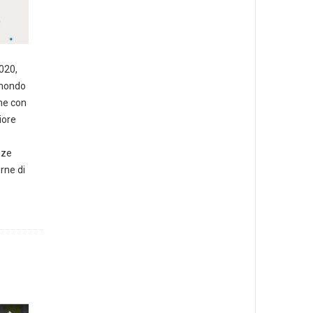
2020,
 mondo
one con
iore
nze
erne di