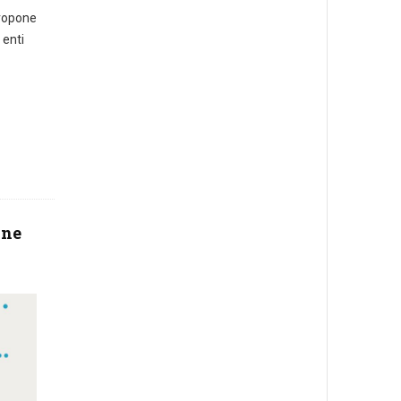
propone
 enti
one