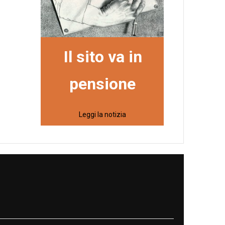
Il sito va in
pensione
Leggi la notizia