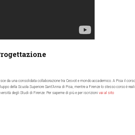
Progettazione
asce da una consolidata collaborazione tra Cesvot e mondo accademico. A Pisa il corso
 Sviluppo della Scuola Superiore Sant’Anna di Pisa, mentre a Firenze lo stesso corso è real
ersità degli Studi di Firenze. Per saperne di più e per iscrizioni
vai al sito