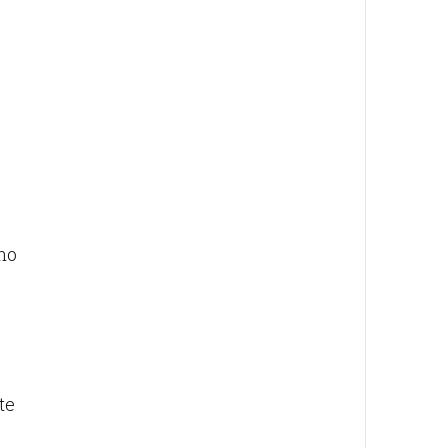
uno
te