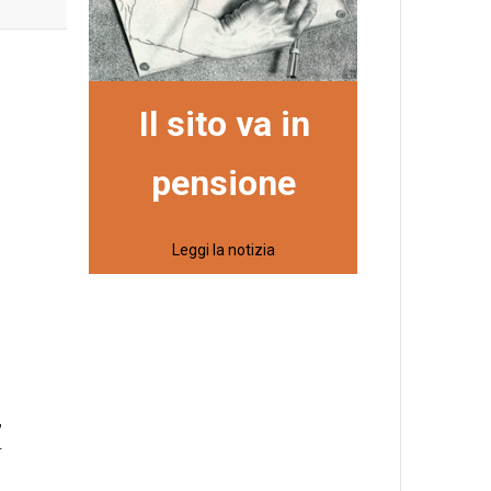
Il sito va in
pensione
Leggi la notizia
,
r