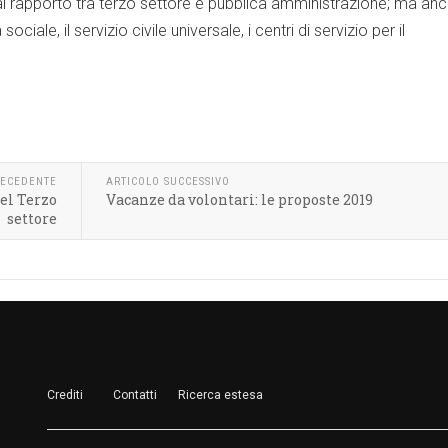
o al rapporto tra terzo settore e pubblica amministrazione; ma anc
iale, il servizio civile universale, i centri di servizio per il
RECEDENTE
ARTICOLO SUCCESSIVO
el Terzo
Vacanze da volontari: le proposte 2019
settore
Crediti
Contatti
Ricerca estesa