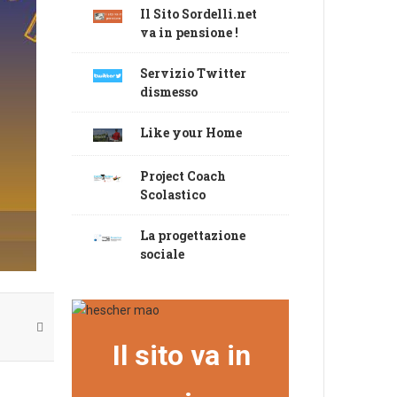
Il Sito Sordelli.net
va in pensione !
Servizio Twitter
dismesso
Like your Home
Project Coach
Scolastico
La progettazione
sociale
Il sito va in