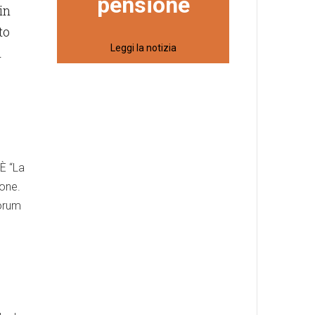
pensione
in
to
Leggi la notizia
l
 È “La
ione.
Forum