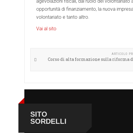
agevolazioni fiscali, dal ruolo del volontariat
opportunità di finanziamento, la nuova impresa soc
volontariato e tanto altro.
Vai al sito
ARTICOLO P
Corso di alta formazione sulla riforma d
SITO
SORDELLI