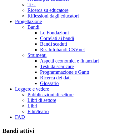
Tesi
Ricerca su educatore
Riflessioni dagli educatori
Progettazione
Bandi
Le Fondazioni
Correlati ai bandi
Bandi scaduti
Rss Infobandi CSVnet
Strumenti
Aspetti economici e finanziari
Testi da scaricare
Programmazione e Gantt
Ricerca dei dati
Glossario
Leggere e vedere
Pubblicazioni di settore
Libri di settore
Libri
Film/teatro
FAD
Bandi attivi