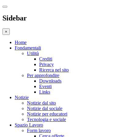
Sidebar
×
Home
Fondamentali
Utilità
Crediti
Privacy
Ricerca nel sito
Per approfondire
Downloads
Eventi
Links
Notizie
Notizie dal sito
Notizie dal sociale
Notizie per educatori
Tecnologia e sociale
Spazio Lavoro
Form lavoro
Cerca offerte