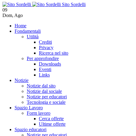
Sito Sordelli
09
Dom
,
Ago
Home
Fondamentali
Utilità
Crediti
Privacy
Ricerca nel sito
Per approfondire
Downloads
Eventi
Links
Notizie
Notizie dal sito
Notizie dal sociale
Notizie per educatori
Tecnologia e sociale
Spazio Lavoro
Form lavoro
Cerca offerte
Ultime offerte
Spazio educatori
Notizie per educatori