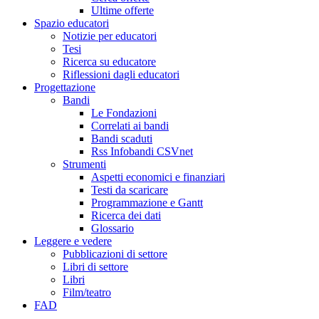
Ultime offerte
Spazio educatori
Notizie per educatori
Tesi
Ricerca su educatore
Riflessioni dagli educatori
Progettazione
Bandi
Le Fondazioni
Correlati ai bandi
Bandi scaduti
Rss Infobandi CSVnet
Strumenti
Aspetti economici e finanziari
Testi da scaricare
Programmazione e Gantt
Ricerca dei dati
Glossario
Leggere e vedere
Pubblicazioni di settore
Libri di settore
Libri
Film/teatro
FAD