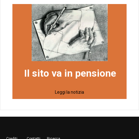
Il sito va in pensione
Leggi la notizia
Crediti
Contatti
Ricerca