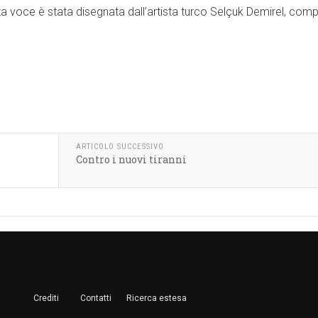
 alta voce è stata disegnata dall’artista turco Selçuk Demirel, co
ARTICOLO SUCCESSIVO
Contro i nuovi tiranni
Crediti
Contatti
Ricerca estesa