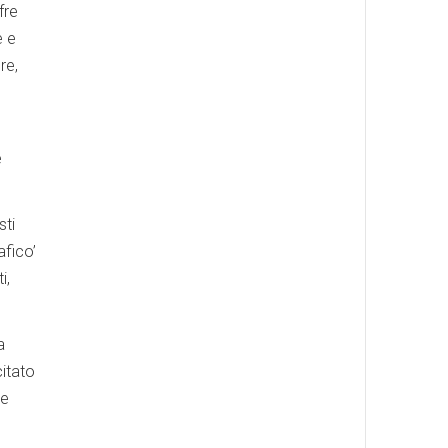
fre
e e
re,
e
sti
afico’
i,
a
citato
te