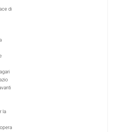
ace di
a
e
agari
azio
avanti
r la
l’opera