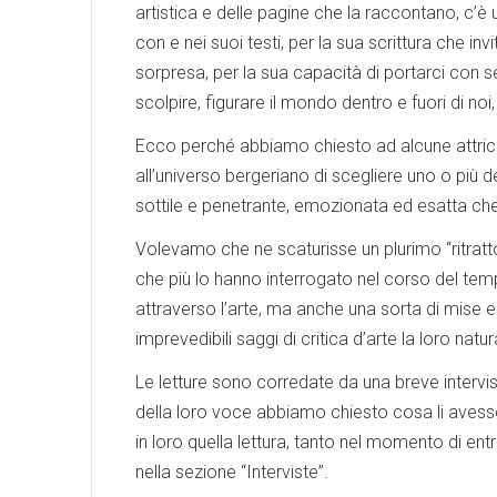
artistica e delle pagine che la raccontano, c’è 
con e nei suoi testi, per la sua scrittura che
sorpresa, per la sua capacità di portarci con sé 
scolpire, figurare il mondo dentro e fuori di noi
Ecco perché abbiamo chiesto ad alcune attrici
all’universo bergeriano di scegliere uno o più de
sottile e penetrante, emozionata ed esatta che 
Volevamo che ne scaturisse un plurimo “ritratto 
che più lo hanno interrogato nel corso del tem
attraverso l’arte, ma anche una sorta di mise en 
imprevedibili saggi di critica d’arte la loro na
Le letture sono corredate da una breve intervista
della loro voce abbiamo chiesto cosa li avesse 
in loro quella lettura, tanto nel momento di entr
nella sezione “Interviste”.