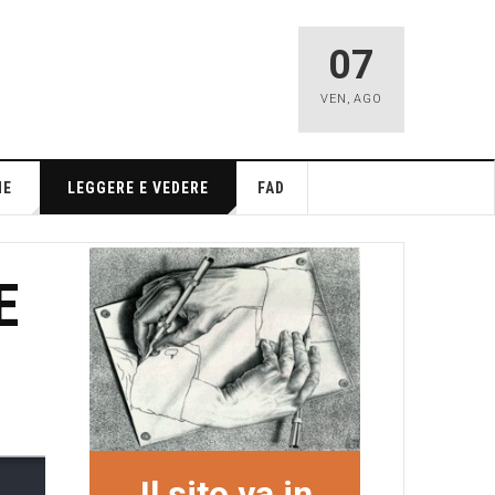
07
VEN
,
AGO
NE
LEGGERE E VEDERE
FAD
E
Il sito va in