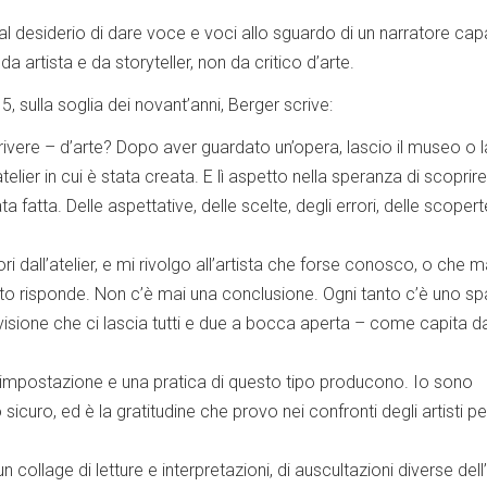
dal desiderio di dare voce e voci allo sguardo di un narratore cap
 da artista e da storyteller, non da critico d’arte.
5, sulla soglia dei novant’anni, Berger scrive:
vere – d’arte? Dopo aver guardato un’opera, lascio il museo o l
telier in cui è stata creata. E lì aspetto nella speranza di scoprire
a fatta. Delle aspettative, delle scelte, degli errori, delle scopert
i dall’atelier, e mi rivolgo all’artista che forse conosco, o che m
tto risponde. Non c’è mai una conclusione. Ogni tanto c’è uno sp
visione che ci lascia tutti e due a bocca aperta – come capita d
un’impostazione e una pratica di questo tipo producono. Io sono
icuro, ed è la gratitudine che provo nei confronti degli artisti pe
n collage di letture e interpretazioni, di auscultazioni diverse del