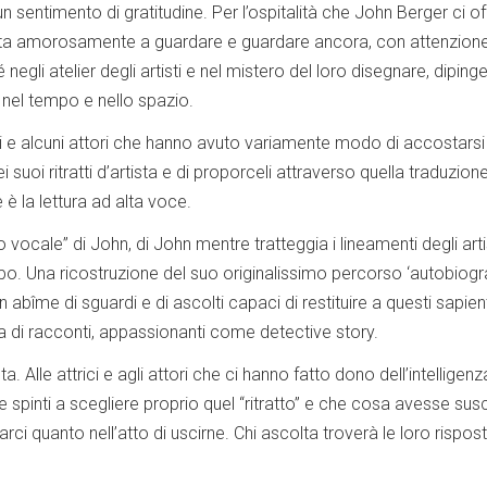
un sentimento di gratitudine. Per l’ospitalità che John Berger ci of
 invita amorosamente a guardare e guardare ancora, con attenzion
negli atelier degli artisti e nel mistero del loro disegnare, dipinge
, nel tempo e nello spazio.
 e alcuni attori che hanno avuto variamente modo di accostarsi
i suoi ritratti d’artista e di proporceli attraverso quella traduzion
è la lettura ad alta voce.
vocale” di John, di John mentre tratteggia i lineamenti degli arti
po. Una ricostruzione del suo originalissimo percorso ‘autobiogr
abîme di sguardi e di ascolti capaci di restituire a questi sapient
tura di racconti, appassionanti come detective story.
. Alle attrici e agli attori che ci hanno fatto dono dell’intelligenz
spinti a scegliere proprio quel “ritratto” e che cosa avesse sus
arci quanto nell’atto di uscirne. Chi ascolta troverà le loro rispos