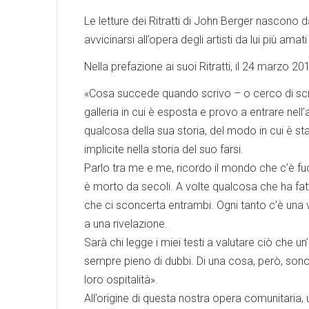
Le letture dei Ritratti di John Berger nascono 
avvicinarsi all’opera degli artisti da lui più amati
Nella prefazione ai suoi Ritratti, il 24 marzo 201
«Cosa succede quando scrivo – o cerco di scri
galleria in cui è esposta e provo a entrare nell’a
qualcosa della sua storia, del modo in cui è stat
implicite nella storia del suo farsi.
Parlo tra me e me, ricordo il mondo che c’è fuor
è morto da secoli. A volte qualcosa che ha fa
che ci sconcerta entrambi. Ogni tanto c’è una 
a una rivelazione.
Sarà chi legge i miei testi a valutare ciò che 
sempre pieno di dubbi. Di una cosa, però, sono s
loro ospitalità».
All’origine di questa nostra opera comunitaria, u