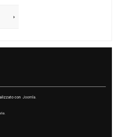
realizzato con
Joomla
.
alia.