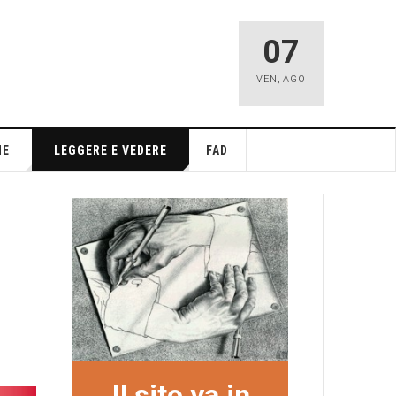
07
VEN
,
AGO
NE
LEGGERE E VEDERE
FAD
Il sito va in