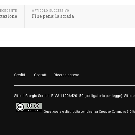
RECEDENTE
ARTICOLO SUCCESSIVO
ttazione
Fine pena: la strada
Crediti
Contatti
Ricerca estesa
Sito di Giorgio Sordelli P.IVA 11906420150 (obbligatorio per legge). Sito 
Quest'opera è distribuita con Licenza Creative Commons 3.0 It