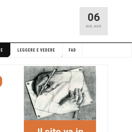
06
GIO
,
AGO
NE
LEGGERE E VEDERE
FAD
O
Il sito va in