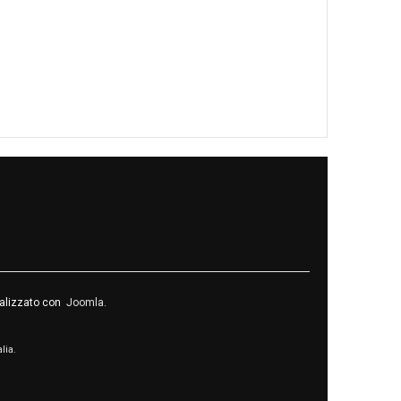
realizzato con
Joomla
.
alia.