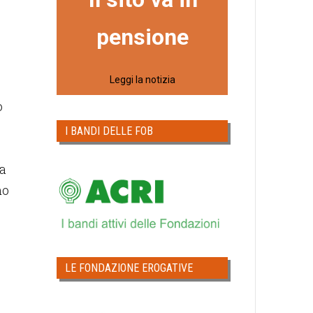
pensione
Leggi la notizia
o
I BANDI DELLE FOB
 a
no
LE FONDAZIONE EROGATIVE