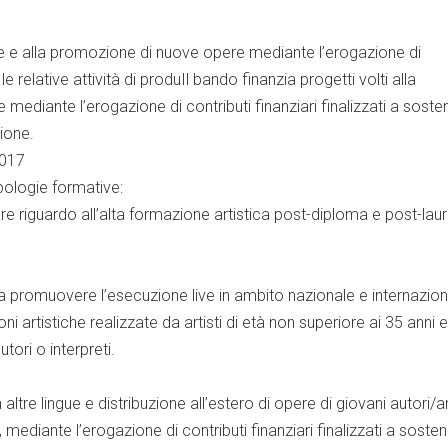
ione e alla promozione di nuove opere mediante l’erogazione di
 le relative attività di produIl bando finanzia progetti volti alla
mediante l’erogazione di contributi finanziari finalizzati a soste
zione.
2017
ipologie formative:
lare riguardo all’alta formazione artistica post-diploma e post-laur
ati a promuovere l’esecuzione live in ambito nazionale e internazio
 artistiche realizzate da artisti di età non superiore ai 35 anni e
cutori o interpreti.
 altre lingue e distribuzione all’estero di opere di giovani autori/ar
a, mediante l’erogazione di contributi finanziari finalizzati a soste