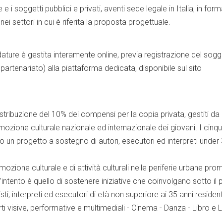
i soggetti pubblici e privati, aventi sede legale in Italia, in for
ei settori in cui è riferita la proposta progettuale.
ature è gestita interamente online, previa registrazione del sog
artenariato) alla piattaforma dedicata, disponibile sul sito
distribuzione del 10% dei compensi per la copia privata, gestiti da
romozione culturale nazionale ed internazionale dei giovani. I cinq
o un progetto a sostegno di autori, esecutori ed interpreti under 
mozione culturale e di attività culturali nelle periferie urbane pro
L’intento è quello di sostenere iniziative che coinvolgano sotto il p
sti, interpreti ed esecutori di età non superiore ai 35 anni resident
: Arti visive, performative e multimediali - Cinema - Danza - Libro e 