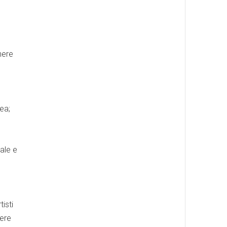
nere
ea;
nale e
tisti
nere