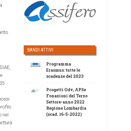
ma
getto
BANDI ATTIVI
Programma
 SIAE,
Erasmus: tutte le
ue
scadenze del 2023
35.
Progetti Odv, APSe
Fonazioni del Terzo
mossi
Settore-anno 2022
rofilo
Regione Lombardia
(scad. 16-5-2022)
i nel
Lettura