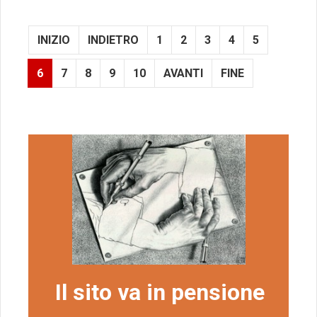
INIZIO
INDIETRO
1
2
3
4
5
6
7
8
9
10
AVANTI
FINE
Il sito va in pensione