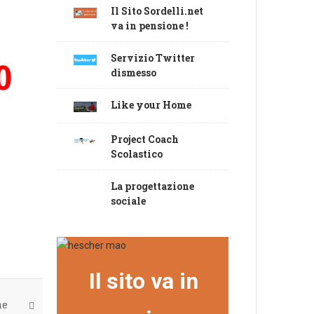
Il Sito Sordelli.net
va in pensione !
Servizio Twitter
dismesso
Like your Home
Project Coach
Scolastico
La progettazione
sociale
Il sito va in
ne