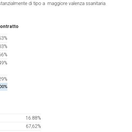
 sostanzialmente di tipo a maggiore valenza ssanitaria.
contratto
53%
03%
66%
49%
29%
,00%
16.88%
67,62%