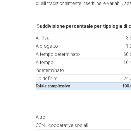
quelli tradizionalmente inseriti nelle variabili,
S
uddivisione percentuale per tipologia di 
A P.Iva
3,
A progetto
1,
A tempo determinato
60,
A tempo
10,
indeterminato
Da definire
24,
Totale complessivo
100
Altro
CCNL cooperative sociali