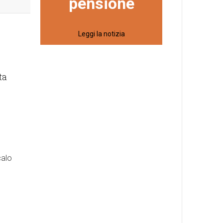
pensione
Leggi la notizia
ta
calo